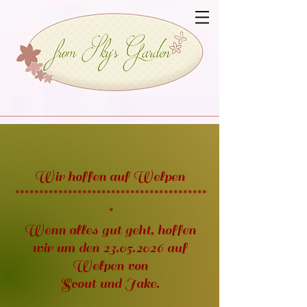
Wir hoffen auf Welpen
****************************************
*
Wenn alles gut geht, hoffen
wir um den
23.05.2026
auf
Welpen von
Scout und Jake.