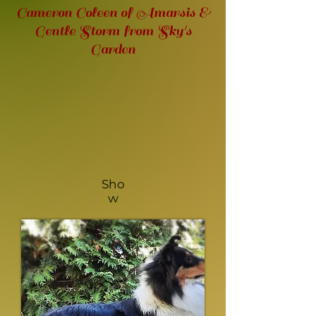
Cameron Coleen of Amarsis &
Gentle Storm from Sky's
Garden
Sho
w