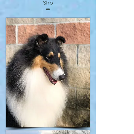
Sho
w