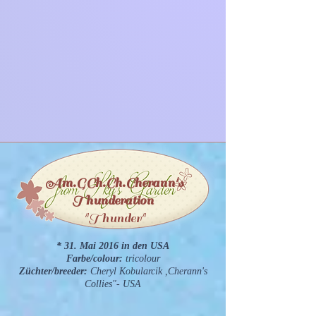
Am.GCh.Ch.Cherann's
Thunderation
"Thunder"
* 31. Mai 2016 in den USA
Farbe/colour:
tricolour
Züchter/breeder:
Cheryl Kobularcik ,Cherann's
Collies"- USA