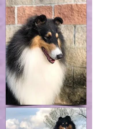
CH
Cherann's U Rock My Soul
CH
Cherann's Midnite Rose