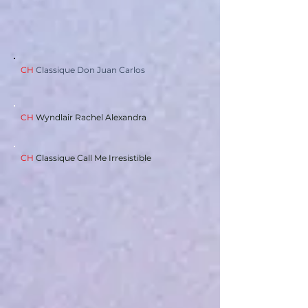
CH
Classique Don Juan Carlos
CH
Wyndlair Rachel Alexandra
CH
Classique Call Me Irresistible