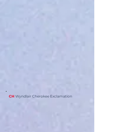
CH
Wyndlair Cherokee Exclamation