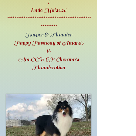
!
Ende Mai2026
**********************************************
*********
Harper & Thunder
Happy Harmony of Amarsis
&
Am.GCH CH Cherann's
Thunderation