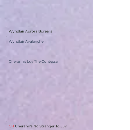
Wyndlair Aurora Borealis
Wyndlair Avalanche
Cherann's Luv The Contessa
CH
Cherann's No Stranger To Luv