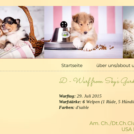
Startseite
über uns/about us
Startseite
über uns/about 
D - Wurf from Sky's Gard
Wurftag:
29. Juli 2015
Wurfstärke: 6
Welpen (1 Rüde, 5 Hündi
Farben:
d'sable
Am. Ch./Dt.Ch.Cl
USA 