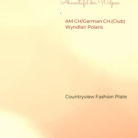
Ahnentafel der Welpen
AM CH/German CH.(Club)
Wyndlair Polaris
Countryview Fashion Plate