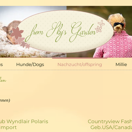
Hunde/Dogs
Nachzucht/offspring
Millie
More
us
Hunde/Dogs
Nachzucht/offspring
Millie
en
nnen)
ub Wyndlair Polaris
Countryview Fash
Import
Geb.USA/Canada