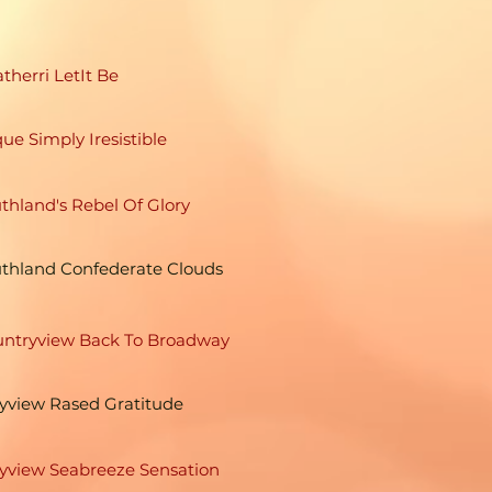
therri LetIt Be
ue Simply Iresistible
thland's Rebel Of Glory
thland Confederate Clouds
ntryview Back To Broadway
yview Rased Gratitude
yview Seabreeze Sensation